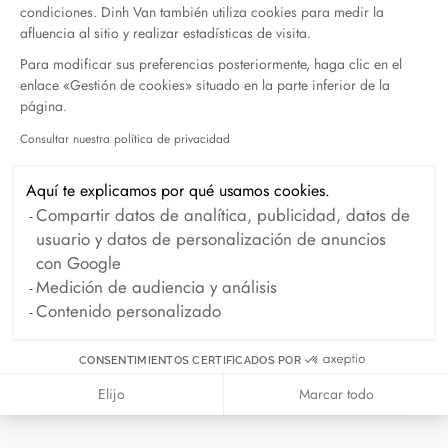
condiciones. Dinh Van también utiliza cookies para medir la
Touch
DISTRIBUIDOR
afluencia al sitio y realizar estadísticas de visita.
of
Para modificar sus preferencias posteriormente, haga clic en el
Gold
enlace «Gestión de cookies» situado en la parte inferior de la
página.
5490 Spring
Garden Rd
Consultar nuestra política de privacidad
Axeptio consent
NS B3J 1G4
Halifax,
Aquí te explicamos por qué usamos cookies.
Canadá
Compartir datos de analítica, publicidad, datos de
usuario y datos de personalización de anuncios
+1 902-423-
con Google
5600
Medición de audiencia y análisis
Contenido personalizado
Moyer
DISTRIBUIDOR
Fine
CONSENTIMIENTOS CERTIFICADOS POR
Jewelers
Elijo
Marcar todo
14727