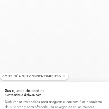
dinh
BOUTIQUE
van
-
Marais
35, rue Vieille
du Temple
75004 Paris,
Francia
CONTINÚA SIN CONSENTIMIENTO
+33 (0)1 47 23
59 42
Sus ajustes de cookies
+33 (0)7 88 51
Bienvenidos a dinhvan.com
98 77
Plataforma de Gestión de Consentimiento: Persona
Dinh Van utiliza cookies para asegurar el correcto funcionamiento
del sitio web y para ofrecerle una navegación en las mejores