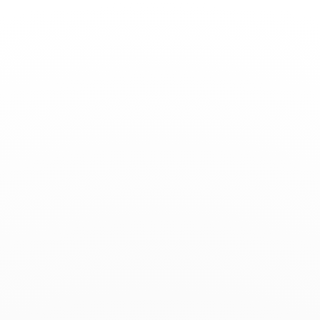
Toggle
Nav
ENCONTRAR UNA
TIENDA
152
9
18
11
9
12
2
12
2
4
4